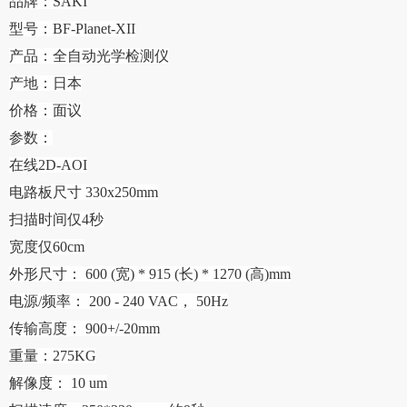
品牌：
SAKI
型号：
BF-Planet-XII
产品：全自动光学检测仪
产地：日本
价格：面议
参数：
在
线
2D-AOI
电路板尺寸
330x250mm
扫描时间仅
4秒
宽度仅
60cm
外形尺寸：
600 (宽) * 915 (长) * 1270 (高)mm
电源
/频率： 200 - 240 VAC， 50Hz
传输高度：
900+/-20mm
重量：
275
KG
解像度：
10 um