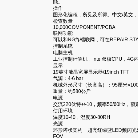
能。
操作
图形化编程，所见及所得。中文/英文，
检查数量
10,000COMPONENT/PCBA
联网功能
可以和NG终端联网，可在REPAIR STA
控制系统
电脑主机
工业控制计算机，Intel双核CPU，4G
显示
19英寸液晶宽屏显示器/19inch TFT
气源：4-6 bar
机械外形尺寸（长宽高）：95厘米×100
重量：约580公斤
电源
交流220伏特+/-10，频率50/60Hz，额
使用环境
温度10-40，湿度30-80RH
光源
环形塔状架构，超亮红绿蓝LED频闪光
FOV