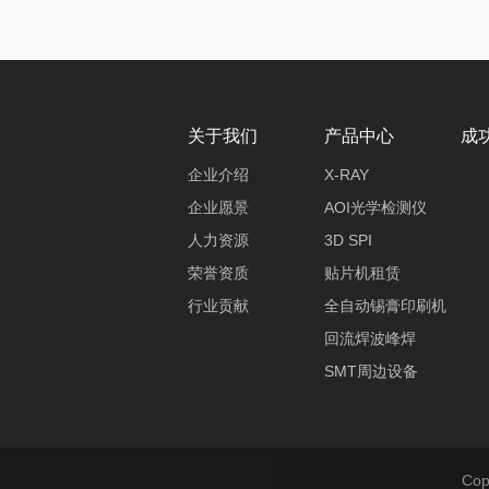
关于我们
产品中心
成
企业介绍
X-RAY
企业愿景
AOI光学检测仪
人力资源
3D SPI
荣誉资质
贴片机租赁
行业贡献
全自动锡膏印刷机
回流焊波峰焊
SMT周边设备
Co