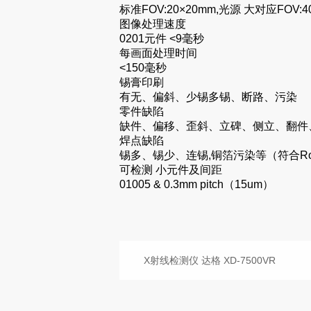
标准FOV:20×20mm,光源 大对应FOV:4
图像处理速度
0201元件 <9毫秒
每画面处理时间
<150毫秒
锡膏印刷
有无、偏斜、少锡多锡、断路、污染
零件缺陷
缺件、偏移、歪斜、立碑、侧立、翻件
焊点缺陷
锡多、锡少、连锡,铜箔污染等（符合R
可检测 小元件及间距
01005 & 0.3mm pitch（15um）
X射线检测仪 达格 XD-7500VR